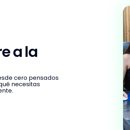
e a la
desde cero pensados
qué necesitas
ente.